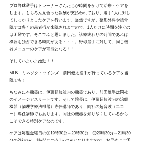
プロ野球選手はトレーナーさんたちが時間をかけて治療・ケアを
します。もちろん見合った報酬が支払われており、選手1人に対し
てしっかりとしたケアを行います。当然ですが、整形外科や接骨
院では多くの患者様が来院されますので、1人だけに時間を注ぐの
は困難です。そこでふと思いました。診療終わりの時間であれば
機器を独占できる時間がある・・・。野球選手に対して、同じ機
器メニューのケアが可能となる！！
そしていよいよ始動！！
MLB ミネソタ・ツインズ 前田健太投手が行っているケアを当
院でも！
ちなみに本機器は、伊藤超短波㈱の機器であり、前田選手は同社
のイメージアスリートです。そして院長は、伊藤超短波㈱の治療
機器（物理学療法機器）専任講師であり、同社の超音波（エコ
ー）専任講師でもあります。同社の機器を知り尽くしているから
こそできる特別ケアなのです。
ケアは毎週金曜日の①19時30分～20時30分 ②20時30分～21時30
分の2枠のみ。1時間につき1人のみとなりますので、お早めにご予