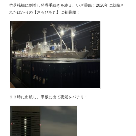
竹芝桟橋に到着し発券手続きを終え、いざ乗船！2020年に就航さ
れたばかりの【さるびあ丸】に初乗船！
２３時に出航し、甲板に出て夜景をパチリ！